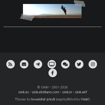
RSS
¡Mándame un email!
¡Nuestro canal en Telegram!
Oink! TV
Charla con nosotros 
Twitter
Ins
Facebook
© Oink! • 2001-2026
oink.es
•
oink.elrellano.com
•
oink.in
•
oink.wtf
Theme by
beautiful-jekyll
(unjekyllified by
Oink!
)