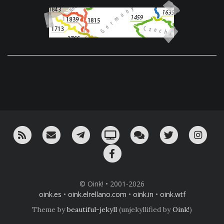
RSS
¡Mándame un email!
¡Nuestro canal en Telegram!
Oink! TV
Charla con nosotros 
Twitter
Ins
Facebook
© Oink! • 2001-2026
oink.es
•
oink.elrellano.com
•
oink.in
•
oink.wtf
Theme by
beautiful-jekyll
(unjekyllified by
Oink!
)