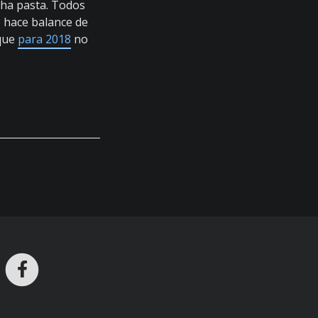
cha pasta. Todos
o hace balance de
 que
para 2018
no
ros en Telegram
nstagram
Facebook