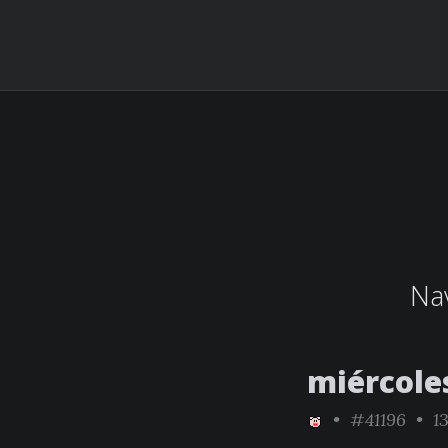
Nav
miércole
•
#41196
• 13