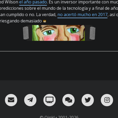
ed Wilson
el año pasado
. Es un inversor importante con mu
predicciones sobre el mundo de la tecnología y a final de añ
 han cumplido o no. La verdad,
no acertó mucho en 2017
, así
rriesgando demasiado
RSS
¡Mándame un email!
¡Nuestro canal en Telegram!
Oink! TV
Charla con nosot
Twitter
I
© Oink! • 2001-2026