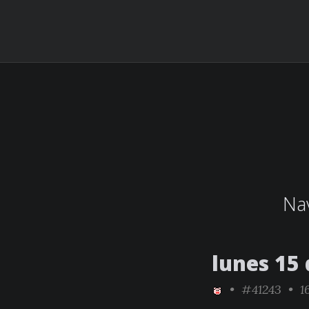
Nav
lunes 15
•
#41243
• 16