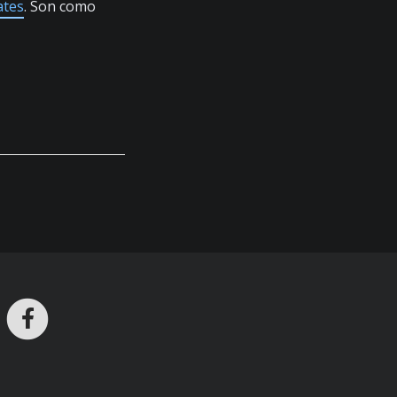
ates
. Son como
ros en Telegram
nstagram
Facebook