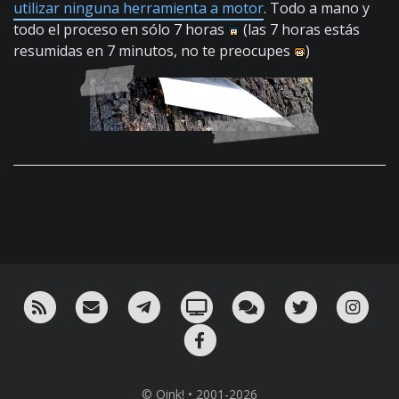
utilizar ninguna herramienta a motor
. Todo a mano y
todo el proceso en sólo 7 horas
(las 7 horas estás
resumidas en 7 minutos, no te preocupes
)
RSS
¡Mándame un email!
¡Nuestro canal en Telegram!
Oink! TV
Charla con nosotros 
Twitter
Ins
Facebook
© Oink! • 2001-2026