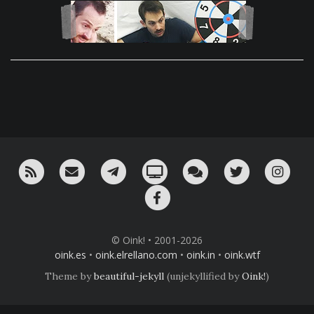
RSS
¡Mándame un email!
¡Nuestro canal en Telegram!
Oink! TV
Charla con nosotros 
Twitter
Ins
Facebook
© Oink! • 2001-2026
oink.es
•
oink.elrellano.com
•
oink.in
•
oink.wtf
Theme by
beautiful-jekyll
(unjekyllified by
Oink!
)