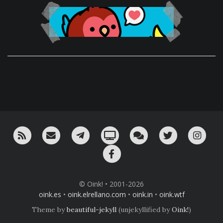
RSS
¡Mándame un email!
¡Nuestro canal en Telegram!
Oink! TV
Charla con nosotros 
Twitter
Ins
Facebook
© Oink! • 2001-2026
oink.es
•
oink.elrellano.com
•
oink.in
•
oink.wtf
Theme by
beautiful-jekyll
(unjekyllified by
Oink!
)