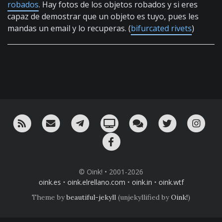
robados
. Hay fotos de los objetos robados y si eres
capaz de demostrar que un objeto es tuyo, pues les
mandas un email y lo recuperas. (
bifurcated rivets
)
RSS
¡Mándame un email!
¡Nuestro canal en Telegram!
Oink! TV
Charla con nosotros 
Twitter
Ins
Facebook
© Oink! • 2001-2026
oink.es
•
oink.elrellano.com
•
oink.in
•
oink.wtf
Theme by
beautiful-jekyll
(unjekyllified by
Oink!
)