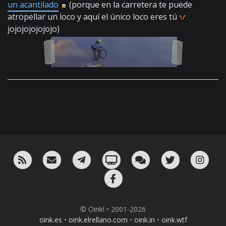
un acantilado
(porque en la carretera te puede
atropellar un loco y aquí el único loco eres tú
jojojojojojojo)
RSS
¡Mándame un email!
¡Nuestro canal en Telegram!
Oink! TV
Charla con nosotros 
Twitter
Ins
Facebook
© Oink! • 2001-2026
oink.es
•
oink.elrellano.com
•
oink.in
•
oink.wtf