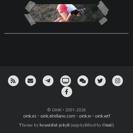
RSS
¡Mándame un email!
¡Nuestro canal en Telegram!
Oink! TV
Charla con nosotros 
Twitter
Ins
Facebook
© Oink! • 2001-2026
oink.es
•
oink.elrellano.com
•
oink.in
•
oink.wtf
Theme by
beautiful-jekyll
(unjekyllified by
Oink!
)