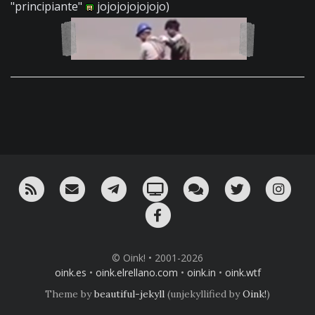
"principiante"
jojojojojojojo)
RSS
¡Mándame un email!
¡Nuestro canal en Telegram!
Oink! TV
Charla con nosotros 
Twitter
Ins
Facebook
© Oink! • 2001-2026
oink.es
•
oink.elrellano.com
•
oink.in
•
oink.wtf
Theme by
beautiful-jekyll
(unjekyllified by
Oink!
)