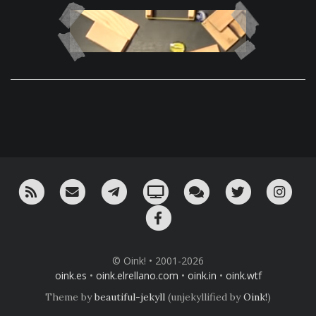
RSS
¡Mándame un email!
¡Nuestro canal en Telegram!
Oink! TV
Charla con nosotros 
Twitter
Ins
Facebook
© Oink! • 2001-2026
oink.es
•
oink.elrellano.com
•
oink.in
•
oink.wtf
Theme by
beautiful-jekyll
(unjekyllified by
Oink!
)