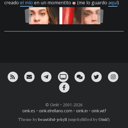
creado
el mío
en un momentito
(me lo guardo
aquí
)
RSS
¡Mándame un email!
¡Nuestro canal en Telegram!
Oink! TV
Charla con nosotros 
Twitter
Ins
Facebook
© Oink! • 2001-2026
oink.es
•
oink.elrellano.com
•
oink.in
•
oink.wtf
Theme by
beautiful-jekyll
(unjekyllified by
Oink!
)