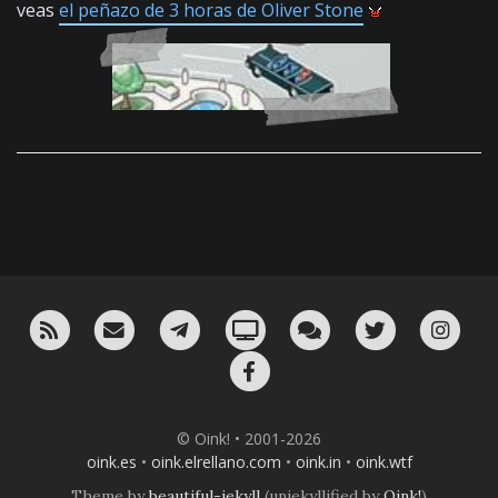
veas
el peñazo de 3 horas de Oliver Stone
RSS
¡Mándame un email!
¡Nuestro canal en Telegram!
Oink! TV
Charla con nosotros 
Twitter
Ins
Facebook
© Oink! • 2001-2026
oink.es
•
oink.elrellano.com
•
oink.in
•
oink.wtf
Theme by
beautiful-jekyll
(unjekyllified by
Oink!
)