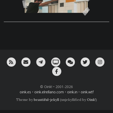
RSS
¡Mándame un email!
¡Nuestro canal en Telegram!
Oink! TV
Charla con nosotros 
Twitter
Ins
Facebook
© Oink! • 2001-2026
oink.es
•
oink.elrellano.com
•
oink.in
•
oink.wtf
Theme by
beautiful-jekyll
(unjekyllified by
Oink!
)