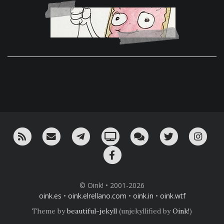
RSS
¡Mándame un email!
¡Nuestro canal en Telegram!
Oink! TV
Charla con nosotros 
Twitter
Ins
Facebook
© Oink! • 2001-2026
oink.es
•
oink.elrellano.com
•
oink.in
•
oink.wtf
Theme by
beautiful-jekyll
(unjekyllified by
Oink!
)