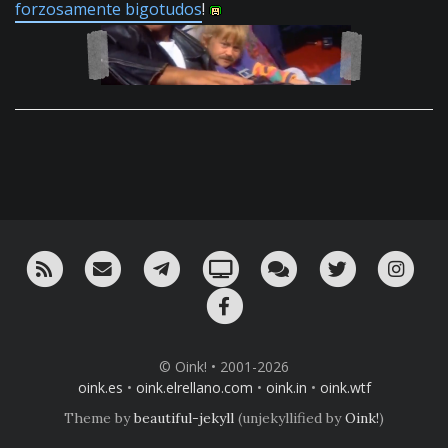
forzosamente bigotudos
!
RSS
¡Mándame un email!
¡Nuestro canal en Telegram!
Oink! TV
Charla con nosotros 
Twitter
Ins
Facebook
© Oink! • 2001-2026
oink.es
•
oink.elrellano.com
•
oink.in
•
oink.wtf
Theme by
beautiful-jekyll
(unjekyllified by
Oink!
)