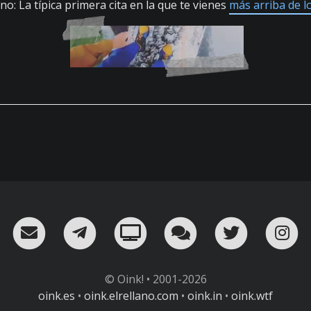
no: La típica primera cita en la que te vienes
más arriba de l
RSS
¡Mándame un email!
¡Nuestro canal en Telegram!
Oink! TV
Charla con nosot
Twitter
I
© Oink! • 2001-2026
oink.es
•
oink.elrellano.com
•
oink.in
•
oink.wtf