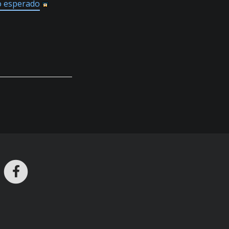
o esperado
ros en Telegram
nstagram
Facebook