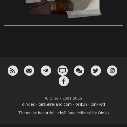
RSS
¡Mándame un email!
¡Nuestro canal en Telegram!
Oink! TV
Charla con nosotros 
Twitter
Ins
Facebook
© Oink! • 2001-2026
oink.es
•
oink.elrellano.com
•
oink.in
•
oink.wtf
Theme by
beautiful-jekyll
(unjekyllified by
Oink!
)