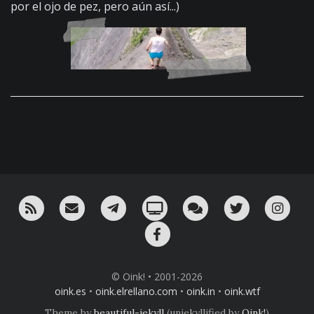
por el ojo de pez, pero aún así...)
RSS
¡Mándame un email!
¡Nuestro canal en Telegram!
Oink! TV
Charla con nosotros 
Twitter
Ins
Facebook
© Oink! • 2001-2026
oink.es
•
oink.elrellano.com
•
oink.in
•
oink.wtf
Theme by
beautiful-jekyll
(unjekyllified by
Oink!
)