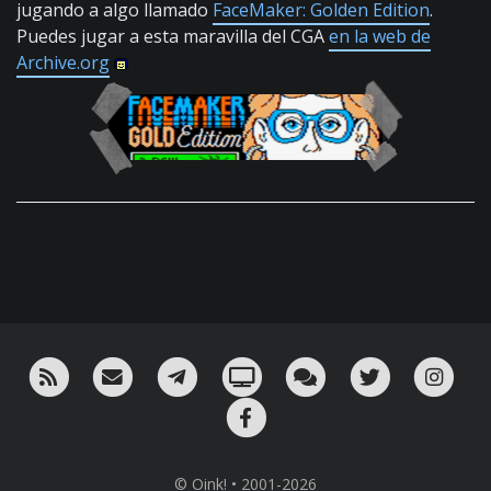
jugando a algo llamado
FaceMaker: Golden Edition
.
Puedes jugar a esta maravilla del CGA
en la web de
Archive.org
RSS
¡Mándame un email!
¡Nuestro canal en Telegram!
Oink! TV
Charla con nosotros 
Twitter
Ins
Facebook
© Oink! • 2001-2026