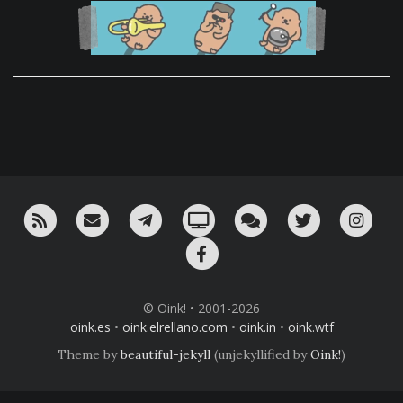
RSS
¡Mándame un email!
¡Nuestro canal en Telegram!
Oink! TV
Charla con nosotros 
Twitter
Ins
Facebook
© Oink! • 2001-2026
oink.es
•
oink.elrellano.com
•
oink.in
•
oink.wtf
Theme by
beautiful-jekyll
(unjekyllified by
Oink!
)