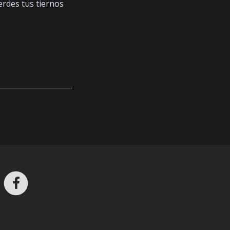
rdes tus tiernos
ros en Telegram
nstagram
Facebook