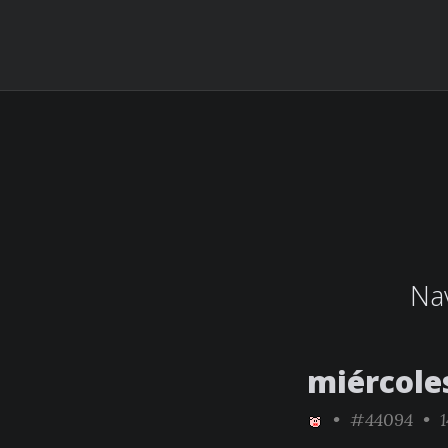
Nav
miércole
•
#44094
• 1