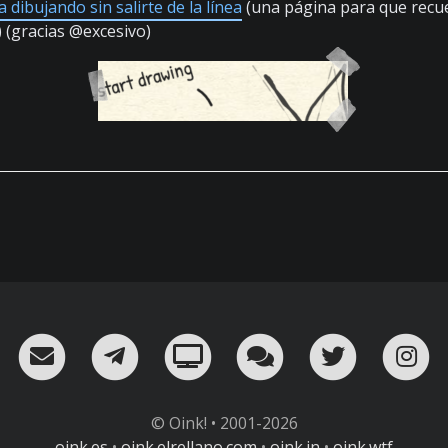
a dibujando sin salirte de la línea
(una página para que recue
) (gracias @excesivo)
RSS
¡Mándame un email!
¡Nuestro canal en Telegram!
Oink! TV
Charla con nosot
Twitter
I
© Oink! • 2001-2026
oink.es
•
oink.elrellano.com
•
oink.in
•
oink.wtf