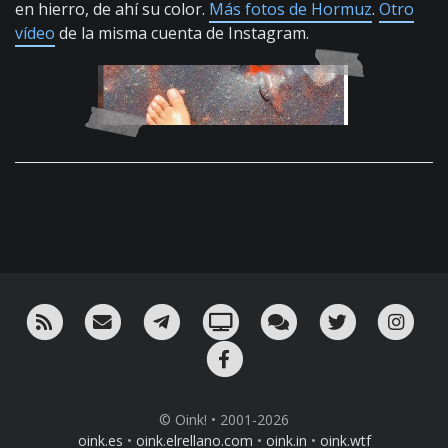
en hierro, de ahí su color.
Más fotos de Hormuz
.
Otro
vídeo
de la misma cuenta de Instagram.
RSS
¡Mándame un email!
¡Nuestro canal en Telegram!
Oink! TV
Charla con nosotros 
Twitter
Ins
Facebook
© Oink! • 2001-2026
oink.es
•
oink.elrellano.com
•
oink.in
•
oink.wtf