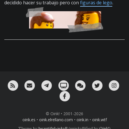
decidido hacer su trabajo pero con
figuras de lego
.
RSS
¡Mándame un email!
¡Nuestro canal en Telegram!
Oink! TV
Charla con nosotros 
Twitter
Ins
Facebook
© Oink! • 2001-2026
oink.es
•
oink.elrellano.com
•
oink.in
•
oink.wtf
Theme by
beautiful-jekyll
(unjekyllified by
Oink!
)