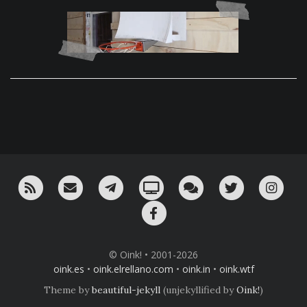
RSS
¡Mándame un email!
¡Nuestro canal en Telegram!
Oink! TV
Charla con nosotros 
Twitter
Ins
Facebook
© Oink! • 2001-2026
oink.es
•
oink.elrellano.com
•
oink.in
•
oink.wtf
Theme by
beautiful-jekyll
(unjekyllified by
Oink!
)