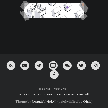
RSS
¡Mándame un email!
¡Nuestro canal en Telegram!
Oink! TV
Charla con nosotros 
Twitter
Ins
Facebook
© Oink! • 2001-2026
oink.es
•
oink.elrellano.com
•
oink.in
•
oink.wtf
Theme by
beautiful-jekyll
(unjekyllified by
Oink!
)