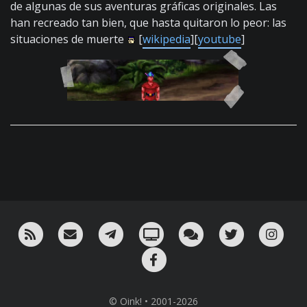
de algunas de sus aventuras gráficas originales. Las
han recreado tan bien, que hasta quitaron lo peor: las
situaciones de muerte
[
wikipedia
][
youtube
]
RSS
¡Mándame un email!
¡Nuestro canal en Telegram!
Oink! TV
Charla con nosotros 
Twitter
Ins
Facebook
© Oink! • 2001-2026