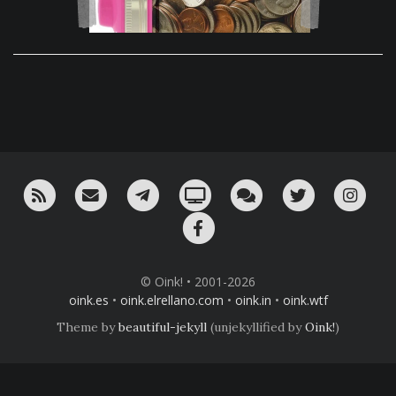
RSS
¡Mándame un email!
¡Nuestro canal en Telegram!
Oink! TV
Charla con nosotros 
Twitter
Ins
Facebook
© Oink! • 2001-2026
oink.es
•
oink.elrellano.com
•
oink.in
•
oink.wtf
Theme by
beautiful-jekyll
(unjekyllified by
Oink!
)