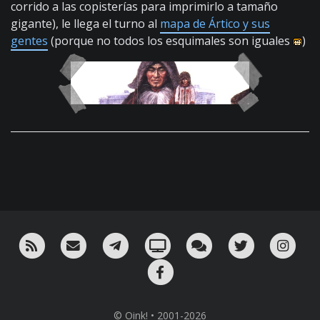
corrido a las copisterías para imprimirlo a tamaño
gigante), le llega el turno al
mapa de Ártico y sus
gentes
(porque no todos los esquimales son iguales
)
RSS
¡Mándame un email!
¡Nuestro canal en Telegram!
Oink! TV
Charla con nosotros 
Twitter
Ins
Facebook
© Oink! • 2001-2026