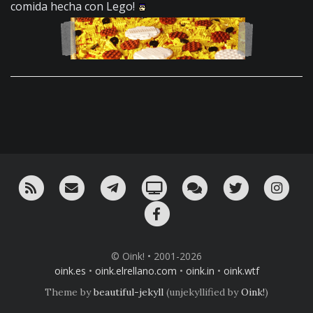
comida hecha con Lego!
RSS
¡Mándame un email!
¡Nuestro canal en Telegram!
Oink! TV
Charla con nosotros 
Twitter
Ins
Facebook
© Oink! • 2001-2026
oink.es
•
oink.elrellano.com
•
oink.in
•
oink.wtf
Theme by
beautiful-jekyll
(unjekyllified by
Oink!
)