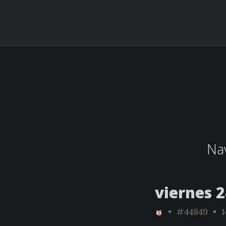
Nav
viernes 2
•
#44849
• 1