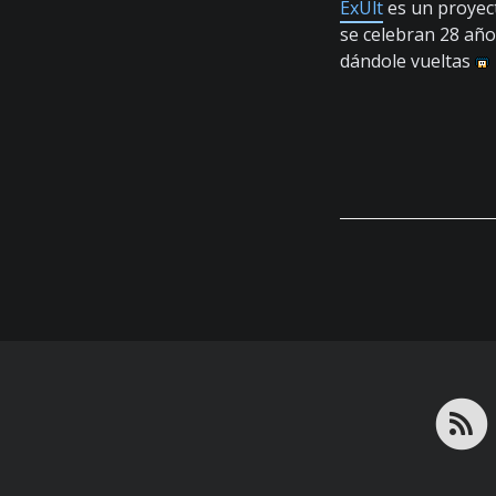
ExUlt
es un proyect
se celebran 28 año
dándole vueltas