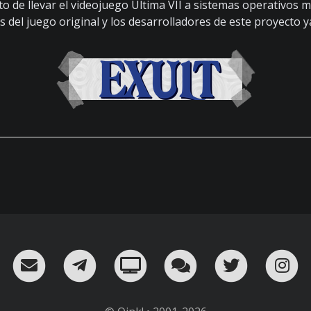
o de llevar el videojuego Ultima VII a sistemas operativos 
s del juego original y los desarrolladores de este proyecto y
RSS
¡Mándame un email!
¡Nuestro canal en Telegram!
Oink! TV
Charla con nosot
Twitter
I