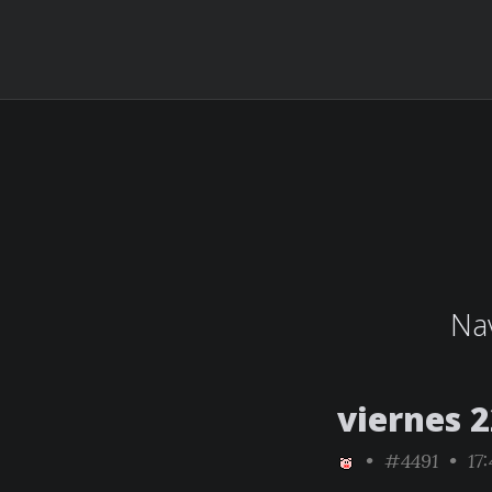
Nav
viernes 
•
#4491
• 17: