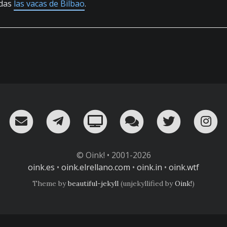
odas
las vacas de Bilbao
.
RSS
¡Mándame un email!
¡Nuestro canal en Telegram!
Oink! TV
Charla con nosot
Twitter
I
© Oink! • 2001-2026
oink.es
•
oink.elrellano.com
•
oink.in
•
oink.wtf
Theme by
beautiful-jekyll
(unjekyllified by
Oink!
)