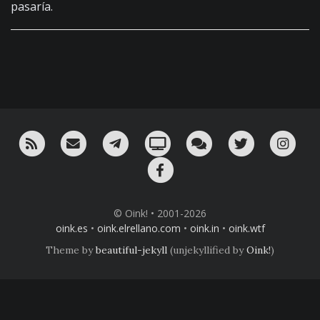
pasaría.
RSS
¡Mándame un email!
¡Nuestro canal en Telegram!
Oink! TV
Charla con nosotros 
Twitter
Ins
Facebook
© Oink! • 2001-2026
oink.es
•
oink.elrellano.com
•
oink.in
•
oink.wtf
Theme by
beautiful-jekyll
(unjekyllified by
Oink!
)