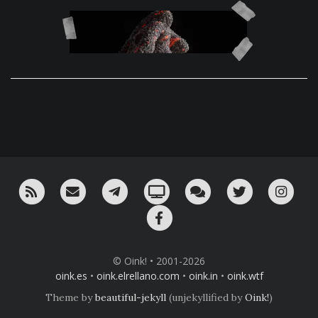
RSS
¡Mándame un email!
¡Nuestro canal en Telegram!
Oink! TV
Charla con nosotros 
Twitter
Ins
Facebook
© Oink! • 2001-2026
oink.es
•
oink.elrellano.com
•
oink.in
•
oink.wtf
Theme by
beautiful-jekyll
(unjekyllified by
Oink!
)