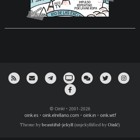
RSS
¡Mándame un email!
¡Nuestro canal en Telegram!
Oink! TV
Charla con nosotros 
Twitter
Ins
Facebook
© Oink! • 2001-2026
oink.es
•
oink.elrellano.com
•
oink.in
•
oink.wtf
Theme by
beautiful-jekyll
(unjekyllified by
Oink!
)