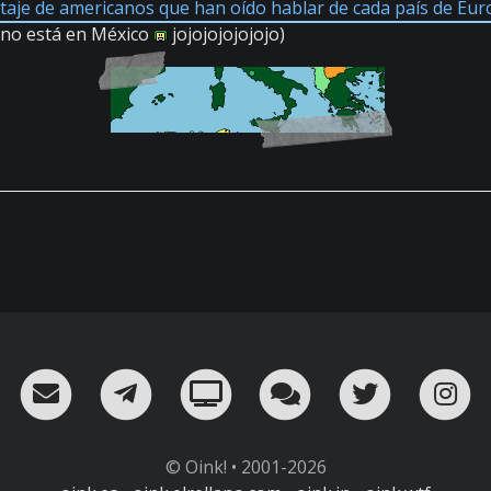
aje de americanos que han oído hablar de cada país de Eu
no está en México
jojojojojojojo)
RSS
¡Mándame un email!
¡Nuestro canal en Telegram!
Oink! TV
Charla con nosot
Twitter
I
© Oink! • 2001-2026