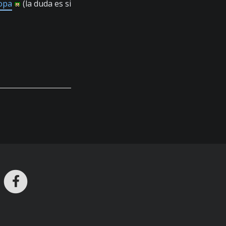
ropa
(la duda es si
ros en Telegram
nstagram
Facebook