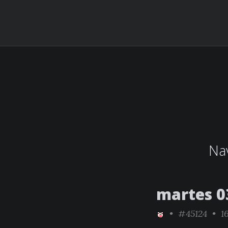
Nav
martes 0
•
#45124
• 16