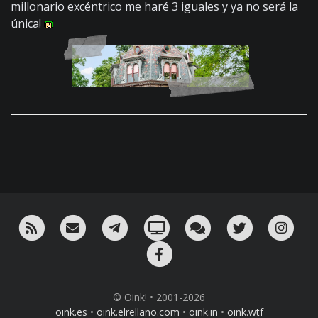
millonario excéntrico me haré 3 iguales y ya no será la
única!
RSS
¡Mándame un email!
¡Nuestro canal en Telegram!
Oink! TV
Charla con nosotros 
Twitter
Ins
Facebook
© Oink! • 2001-2026
oink.es
•
oink.elrellano.com
•
oink.in
•
oink.wtf