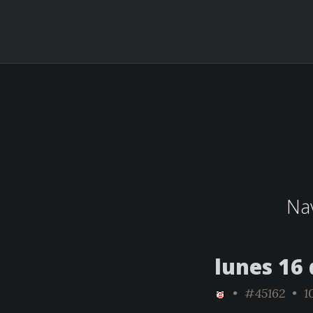
Nav
lunes 16
•
#45162
• 10