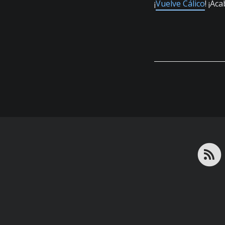
¡
Vuelve Cálico
! ¡Ac