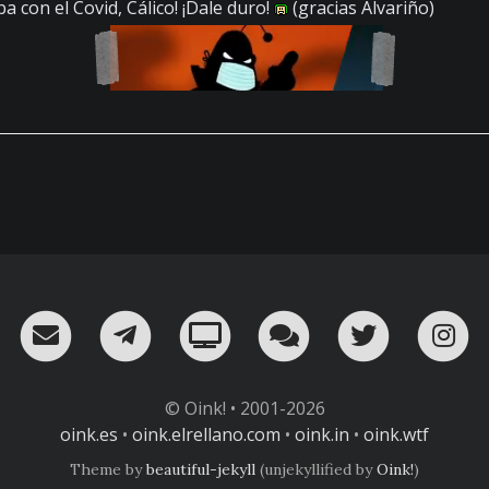
aba con el Covid, Cálico! ¡Dale duro!
(gracias Alvariño)
RSS
¡Mándame un email!
¡Nuestro canal en Telegram!
Oink! TV
Charla con nosot
Twitter
I
© Oink! • 2001-2026
oink.es
•
oink.elrellano.com
•
oink.in
•
oink.wtf
Theme by
beautiful-jekyll
(unjekyllified by
Oink!
)