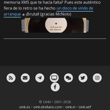
memoria XMS que te hacía falta? Pues este auténtico
fiera de lo retro se ha hecho
un disco de vinilo de
arranque
¡Brutal! (gracias McNolo)
RSS
¡Mándame un email!
¡Nuestro canal en Telegram!
Oink! TV
Charla con nosotros 
Twitter
Ins
Facebook
© Oink! • 2001-2026
oink.es
•
oink.elrellano.com
•
oink.in
•
oink.wtf