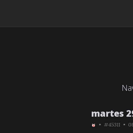
Nav
martes 2
•
#45311
• 08