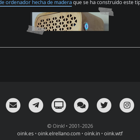
 de ordenador hecha de madera
que se ha construido este ti
RSS
¡Mándame un email!
¡Nuestro canal en Telegram!
Oink! TV
Charla con nosot
Twitter
I
© Oink! • 2001-2026
oink.es
•
oink.elrellano.com
•
oink.in
•
oink.wtf