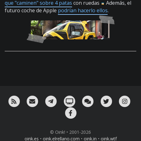
que "caminen" sobre 4 patas
con ruedas
Además, el
futuro coche de Apple
podrían hacerlo ellos
.
RSS
¡Mándame un email!
¡Nuestro canal en Telegram!
Oink! TV
Charla con nosotros 
Twitter
Ins
Facebook
© Oink! • 2001-2026
oink.es
•
oink.elrellano.com
•
oink.in
•
oink.wtf