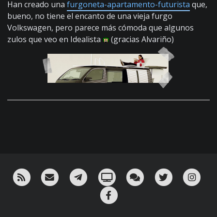
Han creado una
furgoneta-apartamento-futurista
que,
bueno, no tiene el encanto de una vieja furgo
Volkswagen, pero parece más cómoda que algunos
zulos que veo en Idealista
(gracias Alvariño)
RSS
¡Mándame un email!
¡Nuestro canal en Telegram!
Oink! TV
Charla con nosotros 
Twitter
Ins
Facebook