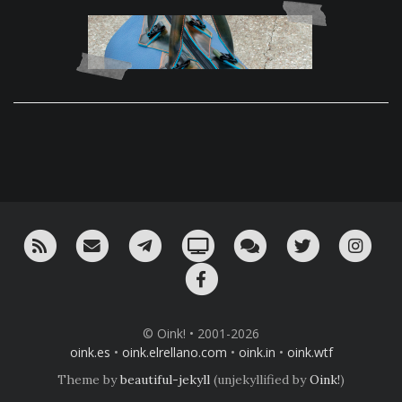
RSS
¡Mándame un email!
¡Nuestro canal en Telegram!
Oink! TV
Charla con nosotros 
Twitter
Ins
Facebook
© Oink! • 2001-2026
oink.es
•
oink.elrellano.com
•
oink.in
•
oink.wtf
Theme by
beautiful-jekyll
(unjekyllified by
Oink!
)