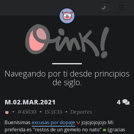
🌙
Navegando por ti desde principios
de siglo.
M.02.MAR.2021
4
•
#45630
• 15:51:35 •
Deportes
Buenísimas
excusas por dopaje
jojojojojojo Mi
preferida es "restos de un gemelo no nato"
(gracias