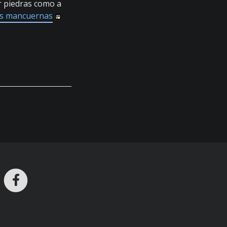
r piedras como a
as mancuernas
ros en Telegram
nstagram
Facebook