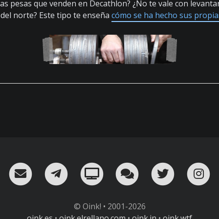
as pesas que venden en Decathlon? ¿No te vale con levanta
del norte? Este tipo te enseña
cómo se ha hecho sus propi
RSS
¡Mándame un email!
¡Nuestro canal en Telegram!
Oink! TV
Charla con nosot
Twitter
I
© Oink! • 2001-2026
oink.es
•
oink.elrellano.com
•
oink.in
•
oink.wtf