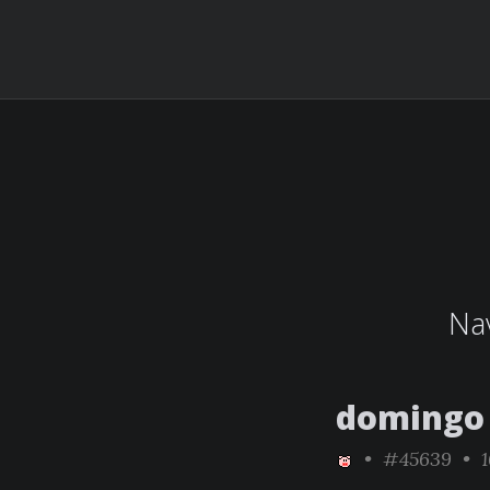
Nav
domingo 
•
#45639
• 1