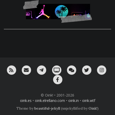
RSS
¡Mándame un email!
¡Nuestro canal en Telegram!
Oink! TV
Charla con nosotros 
Twitter
Ins
Facebook
© Oink! • 2001-2026
oink.es
•
oink.elrellano.com
•
oink.in
•
oink.wtf
Theme by
beautiful-jekyll
(unjekyllified by
Oink!
)