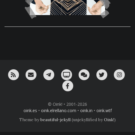
RSS
¡Mándame un email!
¡Nuestro canal en Telegram!
Oink! TV
Charla con nosotros 
Twitter
Ins
Facebook
© Oink! • 2001-2026
oink.es
•
oink.elrellano.com
•
oink.in
•
oink.wtf
Theme by
beautiful-jekyll
(unjekyllified by
Oink!
)