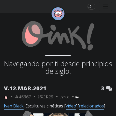
🌙
Navegando por ti desde principios
de siglo.
V.12.MAR.2021
3
•
#45667
• 16:21:29 •
Arte
•
Ivan Black
. Esculturas cinéticas [
vídeo
][
relacionados
]