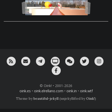
RSS
¡Mándame un email!
¡Nuestro canal en Telegram!
Oink! TV
Charla con nosotros 
Twitter
Ins
Facebook
© Oink! • 2001-2026
oink.es
•
oink.elrellano.com
•
oink.in
•
oink.wtf
Theme by
beautiful-jekyll
(unjekyllified by
Oink!
)