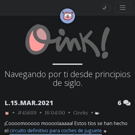
🌙
Navegando por ti desde principios
de siglo.
L.15.MAR.2021
6
•
#45689
• 16:04:00 •
Geeks
•
¡Coooomooooo moooolaaaaa! Estos tíos se han hecho
el
circuito definitivo para coches de juguete