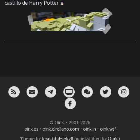
castillo de Harry Potter
RSS
¡Mándame un email!
¡Nuestro canal en Telegram!
Oink! TV
Charla con nosotros 
Twitter
Ins
Facebook
© Oink! • 2001-2026
oink.es
•
oink.elrellano.com
•
oink.in
•
oink.wtf
Theme by
beautiful-jekyll
(unjekyllified by
Oink!
)